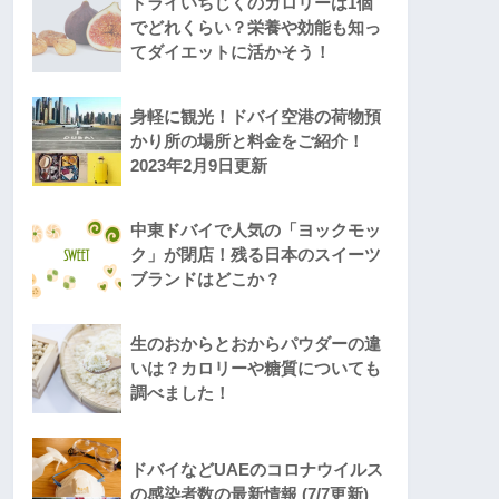
ドライいちじくのカロリーは1個
でどれくらい？栄養や効能も知っ
てダイエットに活かそう！
身軽に観光！ドバイ空港の荷物預
かり所の場所と料金をご紹介！
2023年2月9日更新
中東ドバイで人気の「ヨックモッ
ク」が閉店！残る日本のスイーツ
ブランドはどこか？
生のおからとおからパウダーの違
いは？カロリーや糖質についても
調べました！
ドバイなどUAEのコロナウイルス
の感染者数の最新情報 (7/7更新)